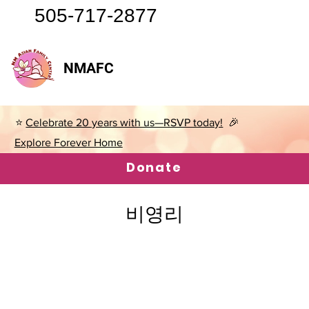
505-717-2877
NMAFC
⭐
Celebrate 20 years with us—RSVP today!
🎉
Explore Forever Home
Donate
비영리